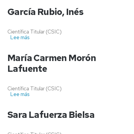
Cristina
García Rubio, Inés
Científica Titular (CSIC)
Lee más
sobre
García
Rubio,
Inés
María Carmen Morón
Lafuente
Científica Titular (CSIC)
Lee más
sobre
María
Carmen
Morón
Sara Lafuerza Bielsa
Lafuente