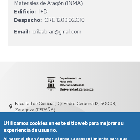
Materiales de Aragón (INMA)
Edificio
I+D
Despacho
CRE 1209.02.G10
Email
crilaabran@gmail.com
Facultad de Ciencias, C/ Pedro Cerbuna 12, 50009,
Zaragoza (ESPAÑA)
sed2003@unizar.es
976 761 230
Utilizamos cookies en este sitio web para mejorar su
experiencia de usuario.
Al hacer click en Aceptar, otorga su consentimiento para que