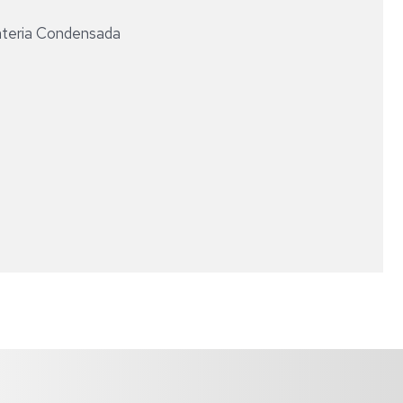
TESIS
A
ateria Condensada
DOCTORAL
LA
INVESTIGACIÓN
PROGRAMAS
DE
INTERCAMBIO
OFERTAS
DE
BECAS
Y
CONTRATOS