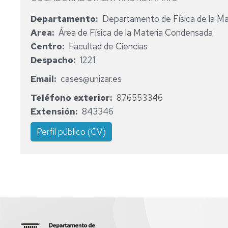
EN
Departamento
Departamento de Física de la M
ESTUDIOS
EN
Area
Área de Física de la Materia Condensada
ARQUITECTURA
Centro
Facultad de Ciencias
Despacho
1221
EN
INGENIERÍA
Email
cases@unizar.es
DE
TECNOLOGÍAS
Teléfono exterior
876553346
INDUSTRIALES
Extensión
843346
EN
Perfil público (CV)
ING.
DE
TECNOLOGÍAS
DE
TELECOMUNICACIÓN
EN
INGENIERÍA
BIOMÉDICA