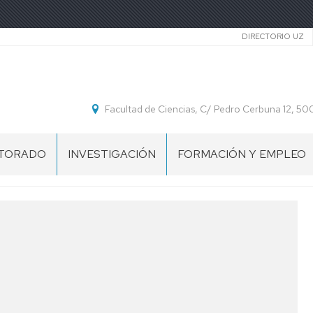
Secundar
DIRECTORIO UZ
Facultad de Ciencias, C/ Pedro Cerbuna 12, 
TORADO
INVESTIGACIÓN
FORMACIÓN Y EMPLEO
S
GRUPOS
OFERTAS
TORALES
DE
ENDIDAS
TFG
EVENTOS
JORNADAS
FMC
ORMACIÓN
OFERTAS
SEMINARIOS
TORADO
DE
FMC
TFM
CA
OPORTUNIDADES
RADOS
OFERTAS
DE
DE
INICIACIÓN