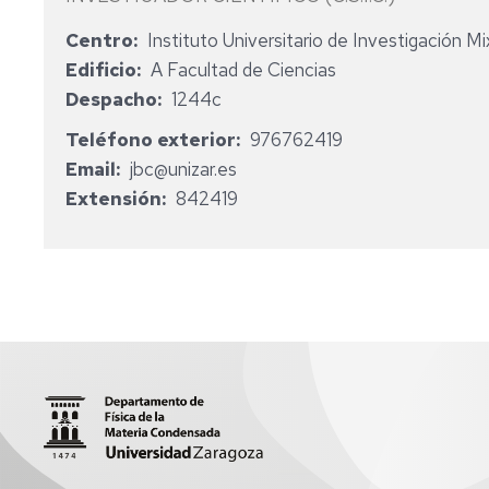
EN
Centro
Instituto Universitario de Investigación 
ESTUDIOS
EN
Edificio
A Facultad de Ciencias
ARQUITECTURA
Despacho
1244c
EN
Teléfono exterior
976762419
INGENIERÍA
Email
jbc@unizar.es
DE
TECNOLOGÍAS
Extensión
842419
INDUSTRIALES
EN
ING.
DE
TECNOLOGÍAS
DE
TELECOMUNICACIÓN
EN
INGENIERÍA
BIOMÉDICA