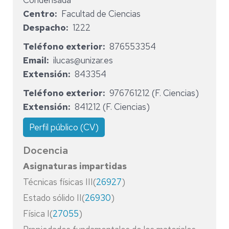
Condensada
Centro
Facultad de Ciencias
Despacho
1222
Teléfono exterior
876553354
Email
ilucas@unizar.es
Extensión
843354
Teléfono exterior
976761212 (F. Ciencias)
Extensión
841212 (F. Ciencias)
Perfil público (CV)
Docencia
Asignaturas impartidas
Técnicas físicas III(
26927
)
Estado sólido II(
26930
)
Física I(
27055
)