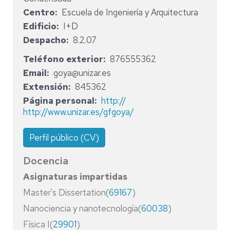
Centro
Escuela de Ingeniería y Arquitectura
Edificio
I+D
Despacho
8.2.07
Teléfono exterior
876555362
Email
goya@unizar.es
Extensión
845362
Página personal
http://
http://www.unizar.es/gfgoya/
Perfil público (CV)
Docencia
Asignaturas impartidas
Master's Dissertation(
69167
)
Nanociencia y nanotecnología(
60038
)
Física I(
29901
)